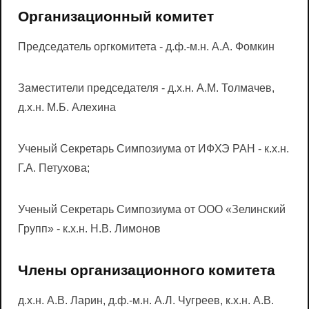
Организационный комитет
Председатель оргкомитета - д.ф.-м.н. А.А. Фомкин
Заместители председателя - д.х.н. А.М. Толмачев,
д.х.н. М.Б. Алехина
Ученый Секретарь Симпозиума от ИФХЭ РАН - к.х.н.
Г.А. Петухова;
Ученый Секретарь Симпозиума от ООО «Зелинский
Групп» - к.х.н. Н.В. Лимонов
Члены организационного комитета
д.х.н. А.В. Ларин, д.ф.-м.н. А.Л. Чугреев, к.х.н. A.В.