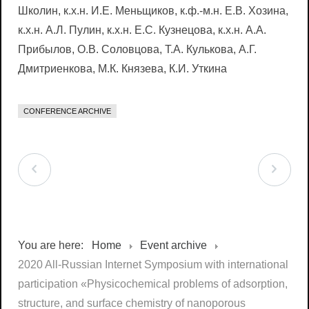
Школин, к.х.н. И.Е. Меньщиков, к.ф.-м.н. E.В. Хозина,
к.х.н. A.Л. Пулин, к.х.н. Е.С. Кузнецова, к.х.н. A.A.
Прибылов, О.В. Соловцова, Т.А. Кулькова, А.Г.
Дмитриенкова, М.К. Князева, К.И. Уткина
CONFERENCE ARCHIVE
You are here:
Home
Event archive
2020 All-Russian Internet Symposium with international
participation «Physicochemical problems of adsorption,
structure, and surface chemistry of nanoporous