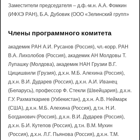
Заместители председателя – д.ф.-м.н. А.А. Фомкин
(ИФХЭ РАН), Б.А. Дубовик (ООО «Зелинский групп»
Члены программного комитета
академик РАН А.И. Русанов (Россия), чл.-корр. РАН
В.А. Лихолобов (Россия), академик АН Молдовы Т.
Лупашку (Молдова), академик НАН Грузии В.Г.
Цицишвили (Грузия), д.х.н. М.Б. Алехина (Россия),
д.х.н. В.И. Дударев (Россия), д.х.н. А.И. Иванец
(Беларусь), профессор Ф. Стекли (Швейцария), д.х.н.
Г.У. Рахматкариев (Узбекистан), д.х.н. А.В. Неймарк
(США), д.х.н. М.Б. Алехина (Россия), д.т.н. Н.И.
Богданович (Россия), д.х.н. В.И. Дударев (Россия),
д.х.н. Б.И. Кутепов (Россия), д.т.н. В.М. Мухин
(Россия), д.х.н. Л.Г. Пьянова (Россия), д.х.н. Т.М.